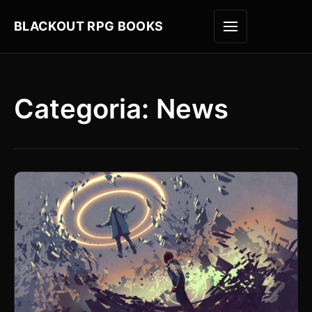
Skip to Navigation
Skip to Content
BLACKOUT RPG BOOKS
ABRIR M
Categoria:
News