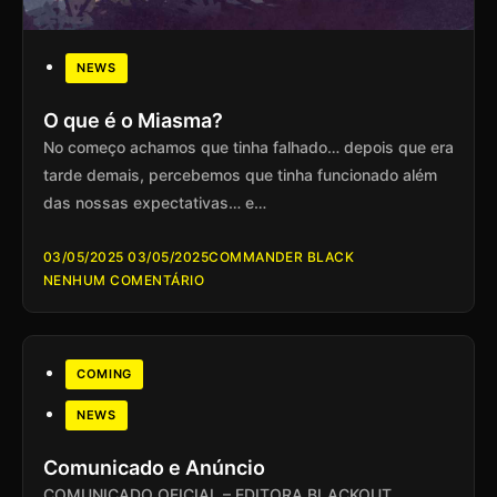
NEWS
O que é o Miasma?
No começo achamos que tinha falhado… depois que era
tarde demais, percebemos que tinha funcionado além
das nossas expectativas… e…
03/05/2025
03/05/2025
COMMANDER BLACK
NENHUM COMENTÁRIO
COMING
NEWS
Comunicado e Anúncio
COMUNICADO OFICIAL – EDITORA BLACKOUT