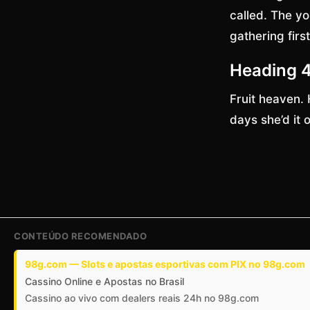
called. The yo
gathering fir
Heading 
Fruit heaven. 
days she’d it o
CONTEÚDO RECOMENDADO
98g.com — Slots e apostas esportivas com PIX no 98g.com
Cassino Online e Apostas no Brasil
Cassino ao vivo com dealers reais 24h no 98g.com