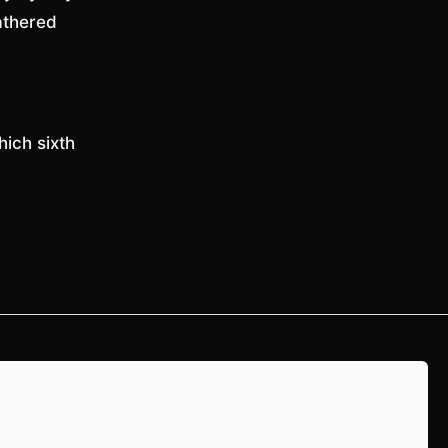
gathered
hich sixth