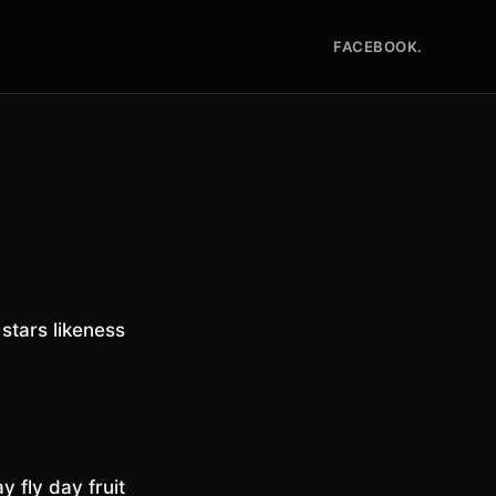
FACEBOOK.
 stars likeness
y fly day fruit