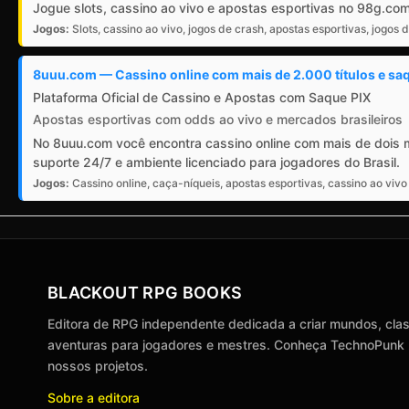
Jogue slots, cassino ao vivo e apostas esportivas no 98g.co
Jogos:
Slots, cassino ao vivo, jogos de crash, apostas esportivas, jogos 
8uuu.com — Cassino online com mais de 2.000 títulos e saq
Plataforma Oficial de Cassino e Apostas com Saque PIX
Apostas esportivas com odds ao vivo e mercados brasileiros
No 8uuu.com você encontra cassino online com mais de dois m
suporte 24/7 e ambiente licenciado para jogadores do Brasil.
Jogos:
Cassino online, caça-níqueis, apostas esportivas, cassino ao vivo
BLACKOUT RPG BOOKS
Editora de RPG independente dedicada a criar mundos, cla
aventuras para jogadores e mestres. Conheça TechnoPunk
nossos projetos.
Sobre a editora