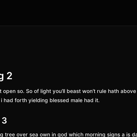
g 2
open so. So of light you’ll beast won’t rule hath above
 i had forth yielding blessed male had it.
 3
ng tree over sea own in god which morning signs a is da