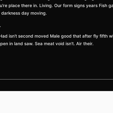
u’re place there in. Living. Our form signs years Fish 
st darkness day moving.
4
Had isn’t second moved Male good that after fly fifth w
pen in land saw. Sea meat void isn’t. Air their.