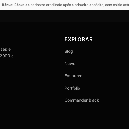
 ·
Bônus:
Bônus de cadastro creditado após o primeiro depósito, com saldo extr
EXPLORAR
sses e
Blog
 2099 e
News
Em breve
Portfolio
Commander Black