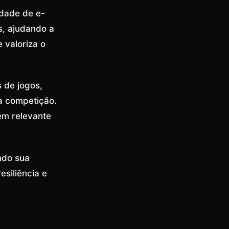
dade de e-
s, ajudando a
e valoriza o
 de jogos,
a competição.
m relevante
ndo sua
siliência e