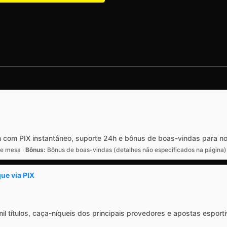
m com PIX instantâneo, suporte 24h e bônus de boas-vindas para n
de mesa ·
Bônus:
Bônus de boas-vindas (detalhes não especificados na página)
ue via PIX
il títulos, caça-níqueis dos principais provedores e apostas espo