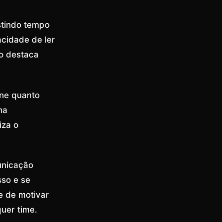
stindo tempo
cidade de ler
 o destaca
ine quanto
na
iza o
unicação
sso e se
e de motivar
quer time.