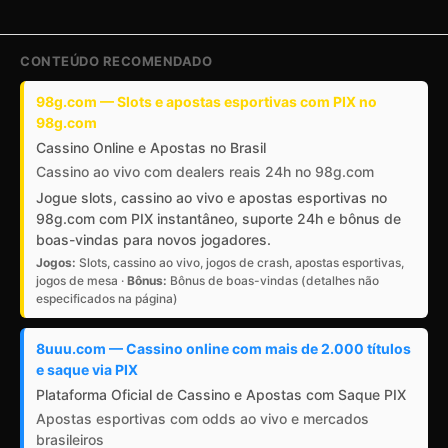
CONTEÚDO RECOMENDADO
98g.com — Slots e apostas esportivas com PIX no
98g.com
Cassino Online e Apostas no Brasil
Cassino ao vivo com dealers reais 24h no 98g.com
Jogue slots, cassino ao vivo e apostas esportivas no
98g.com com PIX instantâneo, suporte 24h e bônus de
boas-vindas para novos jogadores.
Jogos:
Slots, cassino ao vivo, jogos de crash, apostas esportivas,
jogos de mesa ·
Bônus:
Bônus de boas-vindas (detalhes não
especificados na página)
8uuu.com — Cassino online com mais de 2.000 títulos
e saque via PIX
Plataforma Oficial de Cassino e Apostas com Saque PIX
Apostas esportivas com odds ao vivo e mercados
brasileiros