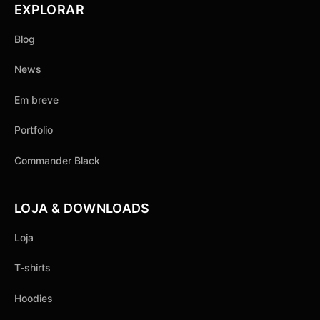
EXPLORAR
Blog
News
Em breve
Portfolio
Commander Black
LOJA & DOWNLOADS
Loja
T-shirts
Hoodies