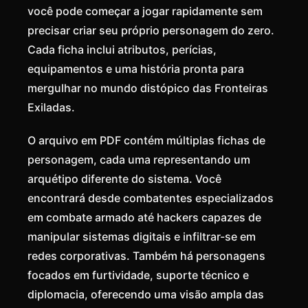
você pode começar a jogar rapidamente sem
precisar criar seu próprio personagem do zero.
Cada ficha inclui atributos, perícias,
equipamentos e uma história pronta para
mergulhar no mundo distópico das Fronteiras
Exiladas.
O arquivo em PDF contém múltiplas fichas de
personagem, cada uma representando um
arquétipo diferente do sistema. Você
encontrará desde combatentes especializados
em combate armado até hackers capazes de
manipular sistemas digitais e infiltrar-se em
redes corporativas. Também há personagens
focados em furtividade, suporte técnico e
diplomacia, oferecendo uma visão ampla das