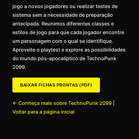
jogo a novos jogadores ou realizar testes de
sistema sem a necessidade de preparação
antecipada. Reunimos diferentes classes e
estilos de jogo para que cada jogador encontre
um personagem com o qual se identifique.
Aproveite o playtest e explore as possibilidades
do mundo pós-apocalíptico de TechnoPunk
2099.
BAIXAR FICHAS PRONTAS (PDF)
← Conheça mais sobre TechnoPunk 2099
|
Voltar para a página inicial