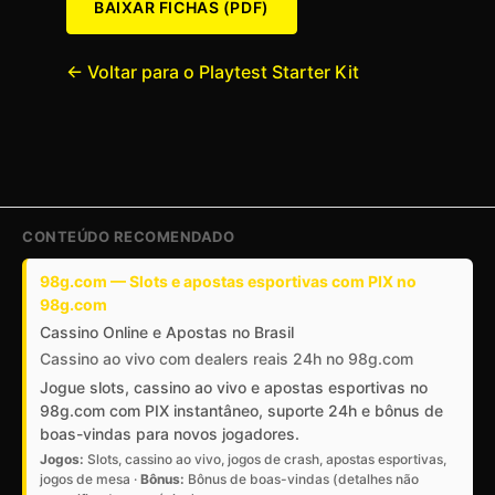
BAIXAR FICHAS (PDF)
← Voltar para o Playtest Starter Kit
CONTEÚDO RECOMENDADO
98g.com — Slots e apostas esportivas com PIX no
98g.com
Cassino Online e Apostas no Brasil
Cassino ao vivo com dealers reais 24h no 98g.com
Jogue slots, cassino ao vivo e apostas esportivas no
98g.com com PIX instantâneo, suporte 24h e bônus de
boas-vindas para novos jogadores.
Jogos:
Slots, cassino ao vivo, jogos de crash, apostas esportivas,
jogos de mesa ·
Bônus:
Bônus de boas-vindas (detalhes não