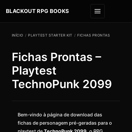
BLACKOUT RPG BOOKS
ABRIR M
INÍCIO
/
PLAYTEST STARTER KIT
/
FICHAS PRONTAS
Fichas Prontas –
Playtest
TechnoPunk 2099
Bem-vindo à página de download das
fichas de personagem pré-geradas para o
playtest de
TechnoPunk 2099
, o RPG