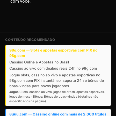
com você.
CONTEÚDO RECOMENDADO
98g.com — Slots e apostas esportivas com PIX no
98g.com
Cassino Online e Apostas no Brasil
Cassino ao vivo com dealers reais 24h no 98g.com
Jogue slots, cassino ao vivo e apostas esportivas no
98g.com com PIX instantâneo, suporte 24h e bônus de
boas-vindas para novos jogadores.
Jogos:
Slots, cassino ao vivo, jogos de crash, apostas esportivas,
jogos de mesa ·
Bônus:
Bônus de boas-vindas (detalhes não
especificados na página)
8uuu.com — Cassino online com mais de 2.000 títulos