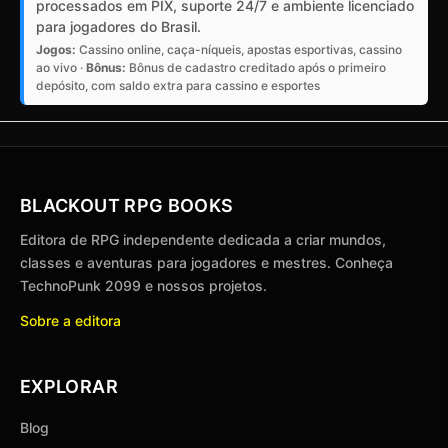
processados em PIX, suporte 24/7 e ambiente licenciado
para jogadores do Brasil.
Jogos:
Cassino online, caça-níqueis, apostas esportivas, cassino
ao vivo ·
Bônus:
Bônus de cadastro creditado após o primeiro
depósito, com saldo extra para cassino e esportes
BLACKOUT RPG BOOKS
Editora de RPG independente dedicada a criar mundos,
classes e aventuras para jogadores e mestres. Conheça
TechnoPunk 2099 e nossos projetos.
Sobre a editora
EXPLORAR
Blog