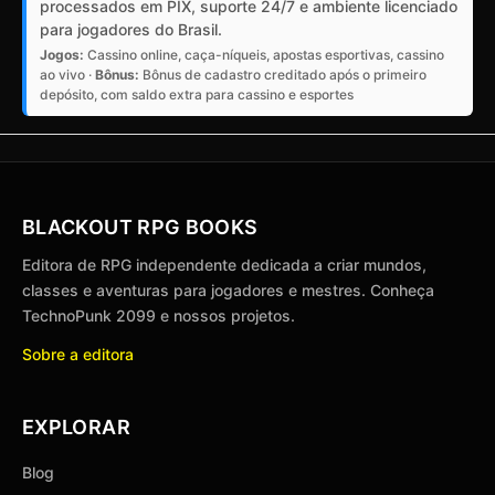
processados em PIX, suporte 24/7 e ambiente licenciado
para jogadores do Brasil.
Jogos:
Cassino online, caça-níqueis, apostas esportivas, cassino
ao vivo ·
Bônus:
Bônus de cadastro creditado após o primeiro
depósito, com saldo extra para cassino e esportes
BLACKOUT RPG BOOKS
Editora de RPG independente dedicada a criar mundos,
classes e aventuras para jogadores e mestres. Conheça
TechnoPunk 2099 e nossos projetos.
Sobre a editora
EXPLORAR
Blog