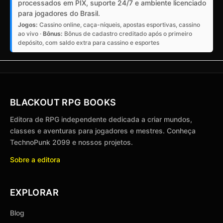
processados em PIX, suporte 24/7 e ambiente licenciado
para jogadores do Brasil.
Jogos:
Cassino online, caça-níqueis, apostas esportivas, cassino
ao vivo ·
Bônus:
Bônus de cadastro creditado após o primeiro
depósito, com saldo extra para cassino e esportes
BLACKOUT RPG BOOKS
Editora de RPG independente dedicada a criar mundos,
classes e aventuras para jogadores e mestres. Conheça
TechnoPunk 2099 e nossos projetos.
Sobre a editora
EXPLORAR
Blog