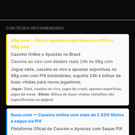
CONTEÚDO RECOMENDADO
98g.com — Slots e apostas esportivas com PIX no
98g.com
Cassino Online e Apostas no Brasil
Cassino ao vivo com dealers reais 24h no 98g.com
Jogue slots, cassino ao vivo e apostas esportivas no
98g.com com PIX instantâneo, suporte 24h e bônus de
boas-vindas para novos jogadores.
Jogos:
Slots, cassino ao vivo, jogos de crash, apostas esportivas,
jogos de mesa ·
Bônus:
Bônus de boas-vindas (detalhes não
especificados na página)
8uuu.com — Cassino online com mais de 2.000 títulos
e saque via PIX
Plataforma Oficial de Cassino e Apostas com Saque PIX