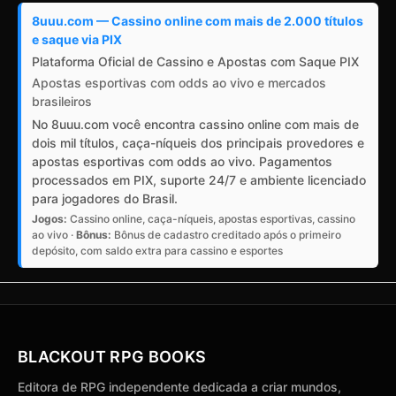
8uuu.com — Cassino online com mais de 2.000 títulos
e saque via PIX
Plataforma Oficial de Cassino e Apostas com Saque PIX
Apostas esportivas com odds ao vivo e mercados
brasileiros
No 8uuu.com você encontra cassino online com mais de
dois mil títulos, caça-níqueis dos principais provedores e
apostas esportivas com odds ao vivo. Pagamentos
processados em PIX, suporte 24/7 e ambiente licenciado
para jogadores do Brasil.
Jogos:
Cassino online, caça-níqueis, apostas esportivas, cassino
ao vivo ·
Bônus:
Bônus de cadastro creditado após o primeiro
depósito, com saldo extra para cassino e esportes
BLACKOUT RPG BOOKS
Editora de RPG independente dedicada a criar mundos,